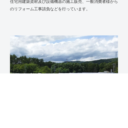
住宅用建築資材及び設備機器の施工販売、一般消費者様から
のリフォーム工事請負などを行っています。
arrow_right
エネルギー事業部