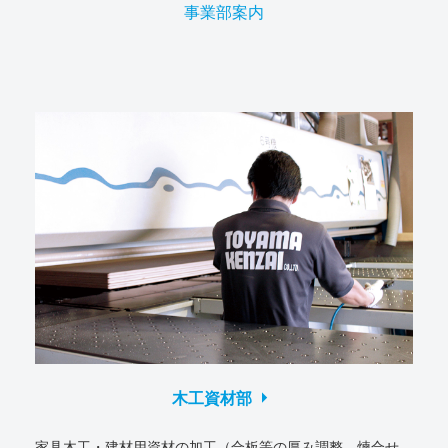
事業部案内
arrow_right
木工資材部
家具木工・建材用資材の加工（合板等の厚み調整、煉合せ、